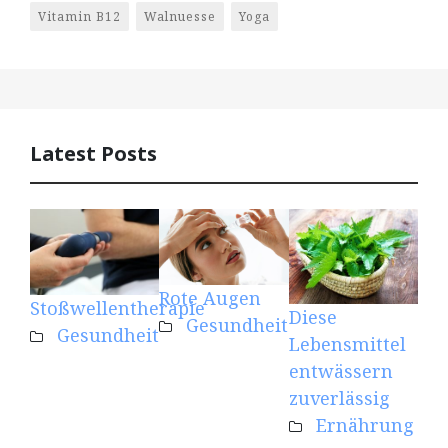
Vitamin B12
Walnuesse
Yoga
Latest Posts
Rote Augen
Kre
Stoßwellentherapie
Diese
Gesundheit
Mu
Gesundheit
Lebensmittel
eff
entwässern
unt
zuverlässig
Ernährung
Fit