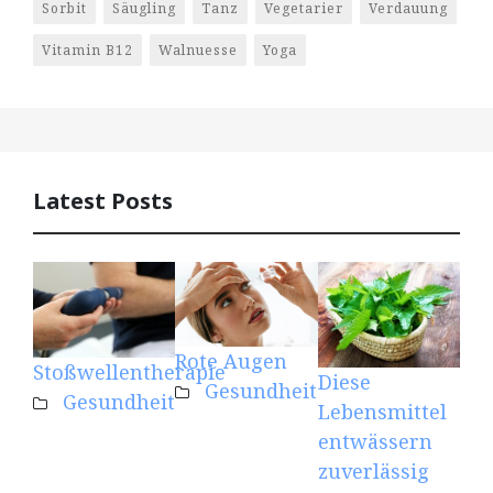
Sorbit
Säugling
Tanz
Vegetarier
Verdauung
Vitamin B12
Walnuesse
Yoga
Latest Posts
Rote Augen
Kre
Stoßwellentherapie
Diese
Gesundheit
Mu
Gesundheit
Lebensmittel
eff
entwässern
unt
zuverlässig