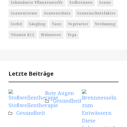
Sekundaere Pflanzenstoffe
Sodbrennen
Sonne
Sonnencreme
Sonnenschutz
Sonnenschutzfaktor
Sorbit
Säugling
Tanz
Vegetarier
Verdauung
Vitamin B12
Walnuesse
Yoga
Letzte Beiträge
Rote Augen
Kre
Gesundheit
Mu
Stoßwellentherapie
eff
Gesundheit
unt
Diese