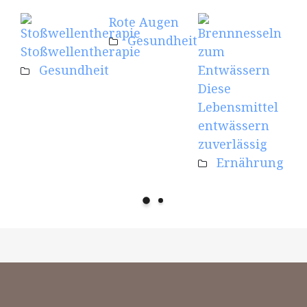
Rote Augen
Kre
Gesundheit
Mu
Stoßwellentherapie
eff
Gesundheit
unt
Diese
Lebensmittel
Fit
entwässern
zuverlässig
Ernährung