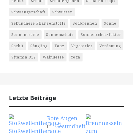
Reflux
Schlaf
Schlafengehen
Schlafen Tipps
Schwangerschaft
Schwitzen
Sekundaere Pflanzenstoffe
Sodbrennen
Sonne
Sonnencreme
Sonnenschutz
Sonnenschutzfaktor
Sorbit
Säugling
Tanz
Vegetarier
Verdauung
Vitamin B12
Walnuesse
Yoga
Letzte Beiträge
Rote Augen
Kre
Gesundheit
Mu
Stoßwellentherapie