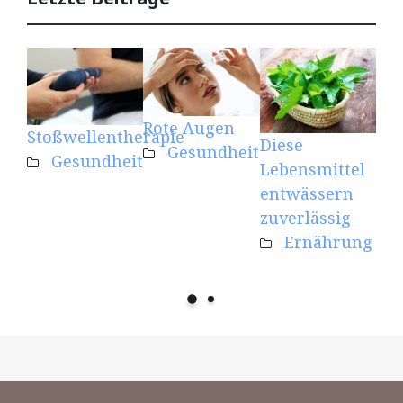
Rote Augen
Kre
Stoßwellentherapie
Diese
Gesundheit
Mu
Gesundheit
Lebensmittel
eff
entwässern
unt
zuverlässig
Ernährung
Fit