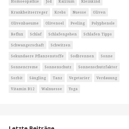
Homoeopathie
Jod
Kalzium
Kleinkind
Krankheitserreger
Krebs
Nuesse
Oliven
Olivenbaeume
Olivenoel
Peeling
Polyphenole
Reflux
Schlaf
Schlafengehen
Schlafen Tipps
Schwangerschaft
Schwitzen
Sekundaere Pflanzenstoffe
Sodbrennen
Sonne
Sonnencreme
Sonnenschutz
Sonnenschutzfaktor
Sorbit
Säugling
Tanz
Vegetarier
Verdauung
Vitamin B12
Walnuesse
Yoga
Letzte Beiträge