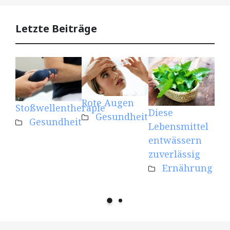
Letzte Beiträge
Rote Augen
Kre
Stoßwellentherapie
Diese
Gesundheit
Mu
Gesundheit
Lebensmittel
eff
entwässern
unt
zuverlässig
Ernährung
Fit